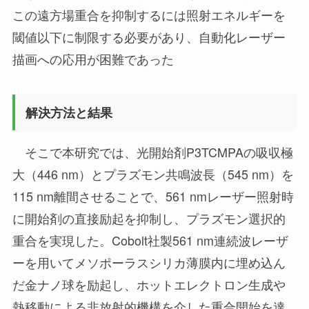
この遠方場重合を抑制するには照射エネルギーを
閾値以下に制限する必要があり、自動化レーザー
描画への応用が困難であった
解決方法と結果
そこで本研究では、光開始剤P3TCMPAの吸収極
大（446 nm）とプラズモン共鳴波長（545 nm）を
115 nm離間させることで、561 nmレーザー照射時
に開始剤の直接励起を抑制し、プラズモン選択的
重合を実現した。Cobolt社製561 nm連続波レーザ
ーを用いてメソポーラスシリカ薄膜内に埋め込ん
だ金ナノ球を励起し、ホットエレクトロン生成や
熱移動による非放射的機構を介した重合開始を達