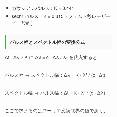
ガウシアンパルス：K = 0.441
sech² パルス：K = 0.315（フェムト秒レーザー
で一般的）
パルス幅とスペクトル幅の変換公式
Δt · Δν ≥ K に Δν = c · Δλ / λ² を代入すると
パルス幅 → スペクトル幅：Δλ = K · λ² / (c · Δt)
スペクトル幅 → パルス幅：Δt = K · λ² / (c · Δλ)
ここで求まるのはフーリエ変換限界の値であり、