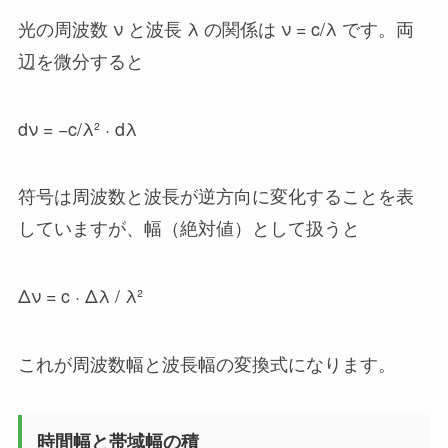
光の周波数 ν と波長 λ の関係は ν = c/λ です。両
辺を微分すると
dν = −c/λ² · dλ
符号は周波数と波長が逆方向に変化することを表
していますが、幅（絶対値）として扱うと
Δν = c · Δλ / λ²
これが周波数幅と波長幅の変換式になります。
時間幅と帯域幅の積