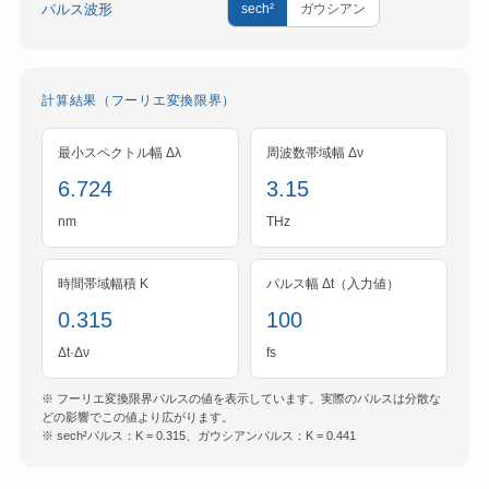
パルス波形
sech²
ガウシアン
計算結果（フーリエ変換限界）
最小スペクトル幅 Δλ
周波数帯域幅 Δν
6.724
3.15
nm
THz
時間帯域幅積 K
パルス幅 Δt（入力値）
0.315
100
Δt·Δν
fs
※ フーリエ変換限界パルスの値を表示しています。実際のパルスは分散な
どの影響でこの値より広がります。
※ sech²パルス：K = 0.315、ガウシアンパルス：K = 0.441