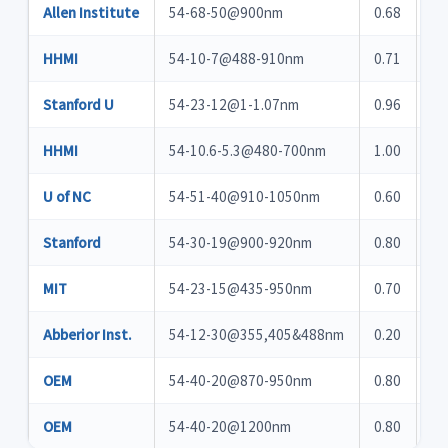
Allen Institute
54-68-50@900nm
0.68
0.
HHMI
54-10-7@488-910nm
0.71
0.
Stanford U
54-23-12@1-1.07nm
0.96
0.
HHMI
54-10.6-5.3@480-700nm
1.00
0.
U of NC
54-51-40@910-1050nm
0.60
0.
Stanford
54-30-19@900-920nm
0.80
0.
MIT
54-23-15@435-950nm
0.70
0.
Abberior Inst.
54-12-30@355,405&488nm
0.20
2.
OEM
54-40-20@870-950nm
0.80
0.
OEM
54-40-20@1200nm
0.80
0.