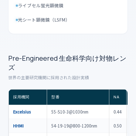
ライブセル蛍光顕微鏡
光シート顕微鏡（LSFM）
Pre-Engineered 生命科学向け対物レン
ズ
世界の主要研究機関に採用された設計実績
採用機関
型番
NA
F
Excelsius
55-S10-3@1030nm
0.44
1.
HHMI
54-19-19@800-1200nm
0.50
1.