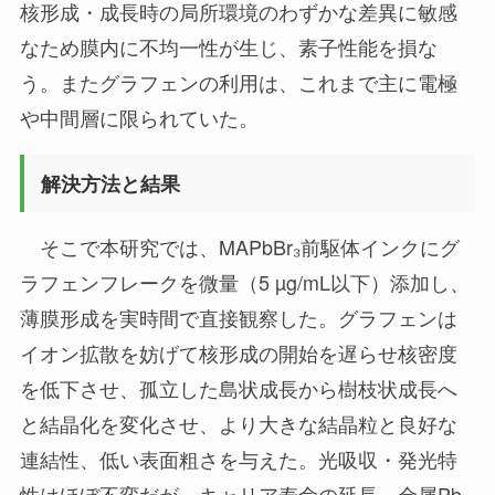
核形成・成長時の局所環境のわずかな差異に敏感
なため膜内に不均一性が生じ、素子性能を損な
う。またグラフェンの利用は、これまで主に電極
や中間層に限られていた。
解決方法と結果
そこで本研究では、MAPbBr₃前駆体インクにグ
ラフェンフレークを微量（5 µg/mL以下）添加し、
薄膜形成を実時間で直接観察した。グラフェンは
イオン拡散を妨げて核形成の開始を遅らせ核密度
を低下させ、孤立した島状成長から樹枝状成長へ
と結晶化を変化させ、より大きな結晶粒と良好な
連結性、低い表面粗さを与えた。光吸収・発光特
性はほぼ不変だが、キャリア寿命の延長、金属Pb