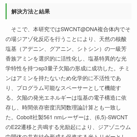
解決方法と結果
そこで、本研究ではSWCNT@DNA複合体内でそ
の場ジアゾ化反応を行うことにより、天然の核酸
塩基（アデニン、グアニン、シトシン）の一級芳
香族アミンを選択的に活性化し、塩基特異的な光
学特性を持つsp3量子欠陥の形成に成功した。チミ
ンはアミンを持たないため化学的に不活性であ
り、プログラム可能なスペーサーとして機能す
る。欠陥の発光エネルギーは塩基の電子構造に依
存し、時間依存密度汎関数理論計算とも一致し
た。Cobolt社製561 nmレーザーは、(6,5)-SWCNT
のE22遷移と共鳴する光励起により、ジアゾニウム
中間体の共有結合形成を促進する光トリガーとし