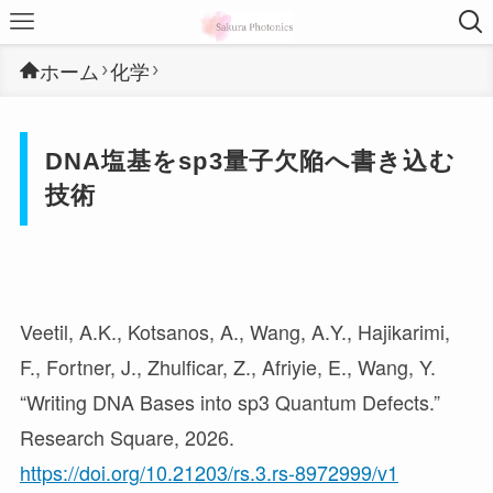
ホーム
化学
DNA塩基をsp3量子欠陥へ書き込む
技術
Veetil, A.K., Kotsanos, A., Wang, A.Y., Hajikarimi,
F., Fortner, J., Zhulficar, Z., Afriyie, E., Wang, Y.
“Writing DNA Bases into sp3 Quantum Defects.”
Research Square, 2026.
https://doi.org/10.21203/rs.3.rs-8972999/v1