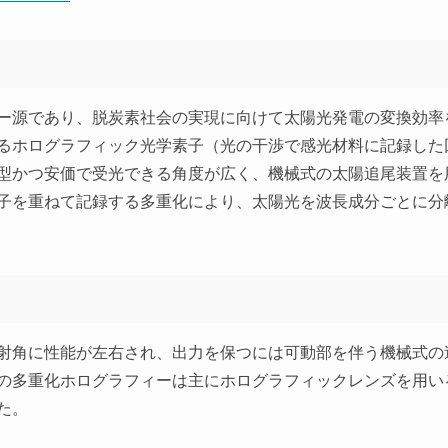
ー源であり、脱炭素社会の実現に向けて太陽光発電の変換効率
るホログラフィック光学素子（光の干渉で感光材料に記録した
型かつ安価で受光できる角度が広く、機械式の太陽追尾装置を
子を重ねて記録する多重化により、太陽光を波長成分ごとに分
射角に性能が左右され、出力を保つには可動部を伴う機械式の
の多重化ホログラフィーは主にホログラフィックレンズを用い
た。