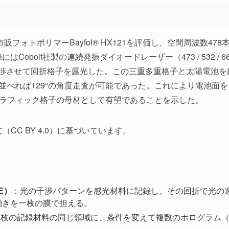
販フォトポリマーBayfol® HX121を評価し、空間周波数47
Cobolt社製の連続発振ダイオードレーザー（473 / 532 /
渉させて回折格子を露光した。この三重多重格子と太陽電池を
並べれば129°の角度走査が可能であった。これにより電池面をよ
ログラフィック格子の母材として有望であることを示した。
CC BY 4.0）に基づいています。
E）
：光の干渉パターンを感光材料に記録し、その回折で光の
働きを一枚の膜で担える。
一枚の記録材料の同じ領域に、条件を変えて複数のホログラム