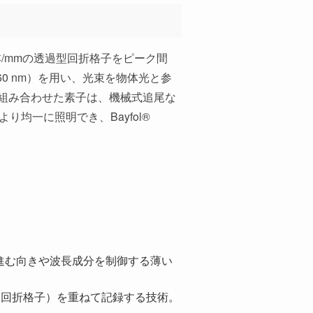
8本/mmの透過型回折格子をピーク間
 660 nm）を用い、光束を物体光と参
組み合わせた素子は、機械式追尾な
り均一に照明でき、Bayfol®
進む向きや波長成分を制御する薄い
（回折格子）を重ねて記録する技術。