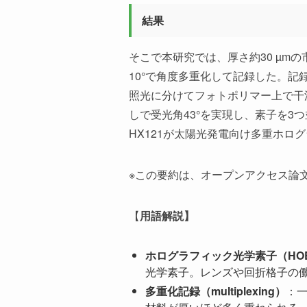
結果
そこで本研究では、厚さ約30 µmの市
10°で角度多重化して記録した。記録には
照光に分けてフォトポリマー上で干
しで受光角43°を実現し、素子を3つ
HX121が太陽光発電向け多重ホ
※この要約は、オープンアクセス論文（
【
用語解説】
ホログラフィック光学素子（HO
光学素子。レンズや回折格子の
多重化記録（multiplexing）
：