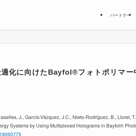
パートナー
適化に向けたBayfol®フォトポリマ
selles, J., García-Vázquez, J.C., Nieto-Rodríguez, B., Lloret, T.
ergy Systems by Using Multiplexed Holograms in Bayfol® Phot
ym18060775