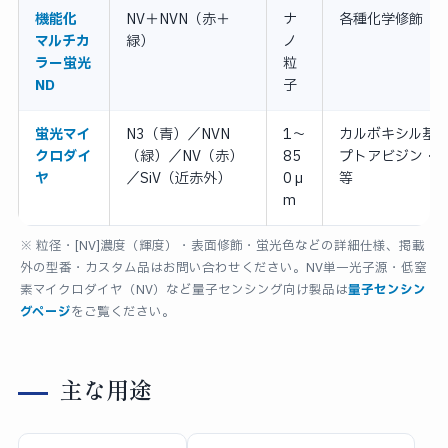
機能化
NV＋NVN（赤＋
ナ
各種化学修飾
マルチカ
緑）
ノ
ラー蛍光
粒
ND
子
蛍光マイ
N3（青）／NVN
1〜
カルボキシル基
クロダイ
（緑）／NV（赤）
85
プトアビジン・
ヤ
／SiV（近赤外）
0 µ
等
m
※ 粒径・[NV]濃度（輝度）・表面修飾・蛍光色などの詳細仕様、掲載
外の型番・カスタム品はお問い合わせください。NV単一光子源・低窒
素マイクロダイヤ（NV）など量子センシング向け製品は
量子センシン
グページ
をご覧ください。
主な用途