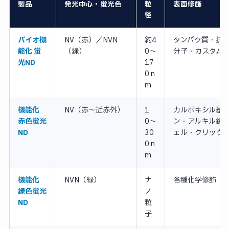
製品
発光中心・蛍光色
粒
表面修飾
径
バイオ機
NV（赤）／NVN
約4
タンパク質・抗
能化 蛍
（緑）
0〜
分子・カスタム
光ND
17
0 n
m
機能化
NV（赤〜近赤外）
1
カルボキシル基
赤色蛍光
0〜
ン・アルキル鎖
ND
30
ェル・クリック
0 n
m
機能化
NVN（緑）
ナ
各種化学修飾
緑色蛍光
ノ
ND
粒
子