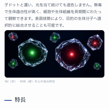
子ドットと違い、光を当て続けても退色しません。無毒
で生体適合性が高く、細胞や生体組織を長期間にわたっ
て観察できます。表面修飾により、目的の生体分子へ選
択的に結合させることも可能です。
NV（赤）・NVN（緑）中心の発光特性
特長