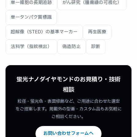
単一細胞の長期追跡
がん研究（腫瘍縁の可視化）
単一タンパク質標識
超解像（STED）の基準マーカー
再生医療
法科学（指紋検出）
偽造防止
診断
蛍光ナノダイヤモンドのお見積り・技術
相談
粒径・蛍光色・表面修飾など、ご用途に合わせた選定
をご提案します。掲載外の型番・カスタム品もお気軽に
ご相談ください。
お問い合わせフォームへ